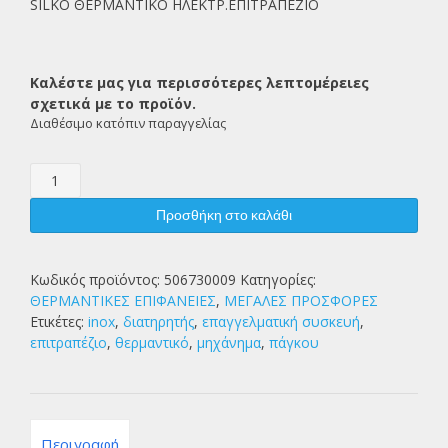
SILKO ΘΕΡΜΑΝΤΙΚΟ ΗΛΕΚΤΡ.ΕΠΙΤΡΑΠΕΖΙΟ
Καλέστε μας για περισσότερες λεπτομέρειες
σχετικά με το προϊόν.
Διαθέσιμο κατόπιν παραγγελίας
SILKO
ΘΕΡΜΑΝΤΙΚΟ
ΗΛΕΚΤΡ.ΕΠΙΤΡΑΠΕΖΙΟ
Προσθήκη στο καλάθι
ποσότητα
Κωδικός προϊόντος:
506730009
Κατηγορίες:
ΘΕΡΜΑΝΤΙΚΕΣ ΕΠΙΦΑΝΕΙΕΣ
,
ΜΕΓΑΛΕΣ ΠΡΟΣΦΟΡΕΣ
Ετικέτες:
inox
,
διατηρητής
,
επαγγελματική συσκευή
,
επιτραπέζιο
,
θερμαντικό
,
μηχάνημα
,
πάγκου
Περιγραφή