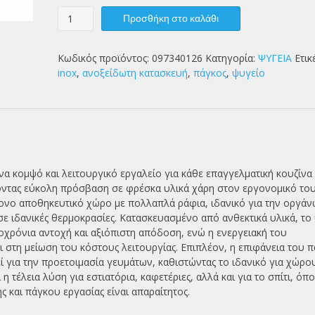
ΨΥΓΕΙΟ
Προσθήκη στο καλάθι
ΠΑΓΚ.
ΧΑΜ.
ΙΝΟΧ
Κωδικός προϊόντος:
097340126
Κατηγορία:
ΨΥΓΕΙΑ
Ετικ
2
inox
,
ανοξείδωτη κατασκευή
,
πάγκος
,
ψυγείο
ΣΥΡΤΑΡΙΑ
&
ΜΟΤΕΡ
134Χ70Χ64
ποσότητα
να κομψό και λειτουργικό εργαλείο για κάθε επαγγελματική κουζίνα 
οντας εύκολη πρόσβαση σε φρέσκα υλικά χάρη στον εργονομικό το
ονο αποθηκευτικό χώρο με πολλαπλά ράφια, ιδανικό για την οργάν
ε ιδανικές θερμοκρασίες. Κατασκευασμένο από ανθεκτικά υλικά, το
οχρόνια αντοχή και αξιόπιστη απόδοση, ενώ η ενεργειακή του
 στη μείωση του κόστους λειτουργίας. Επιπλέον, η επιφάνεια του 
ί για την προετοιμασία γευμάτων, καθιστώντας το ιδανικό για χώρο
η τέλεια λύση για εστιατόρια, καφετέριες, αλλά και για το σπίτι, όπ
και πάγκου εργασίας είναι απαραίτητος.