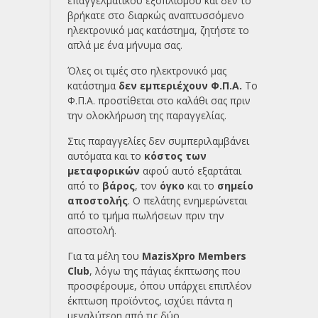
επαγγελματικού εξοπλισμού και δεν το
βρήκατε στο διαρκώς αναπτυσσόμενο
ηλεκτρονικό μας κατάστημα, ζητήστε το
απλά με ένα
μήνυμα σας.
Όλες οι τιμές στο ηλεκτρονικό μας
κατάστημα
δεν εμπεριέχουν Φ.Π.Α.
Το
Φ.Π.Α. προστίθεται στο καλάθι σας πριν
την ολοκλήρωση της παραγγελίας.
Στις παραγγελίες δεν συμπεριλαμβάνει
αυτόματα και το
κόστος των
μεταφορικών
αφού αυτό εξαρτάται
από το
βάρος
, τον
όγκο
και το
σημείο
αποστολής
. Ο πελάτης ενημερώνεται
από το τμήμα πωλήσεων πριν την
αποστολή.
Για τα μέλη του
MazisXpro Members
Club
, λόγω της πάγιας έκπτωσης που
προσφέρουμε, όπου υπάρχει επιπλέον
έκπτωση προϊόντος, ισχύει πάντα η
μεγαλύτερη από τις δύο.