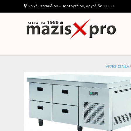
2ο χλμ Κρανιδίου – Πορτοχελίου, Αργολίδα 21300
ΑΡΧΙΚΉ ΣΕΛΊΔΑ