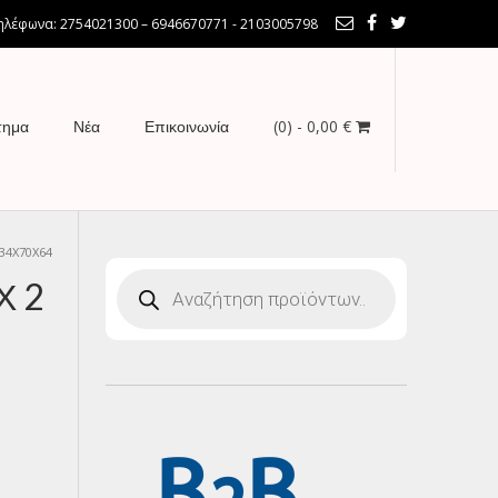
λέφωνα: 2754021300 – 6946670771 - 2103005798
(0)
- 0,00 €
τημα
Νέα
Επικοινωνία
34Χ70Χ64
Products
Χ 2
search