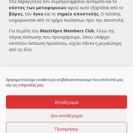
Στις παραγγελίες δεν συμπεριλαμβάνει αυτόματα και το
κόστος των μεταφορικών
αφού αυτό εξαρτάται από το
βάρος
, τον
όγκο
και το
σημείο αποστολής
. Ο πελάτης
ενημερώνεται από το τμήμα πωλήσεων πριν την αποστολή.
Για τα μέλη του
MazisXpro Members Club
, λόγω της
πάγιας έκπτωσης που προσφέρουμε, όπου υπάρχει
επιπλέον έκπτωση προϊόντος, ισχύει πάντα η μεγαλύτερη
από τις δύο.
Χρησιμοποιούμε cookies για να βελτιστοποιούμε τον ιστότοπό μας
και τις υπηρεσίες μας.
Αποδέχομαι
2ο χλμ Κρανιδίου – Πορτοχελίου, Αργολίδα
21300
Δεν αποδέχομαι
© MazisXpro 2010
Προτιμήσεις