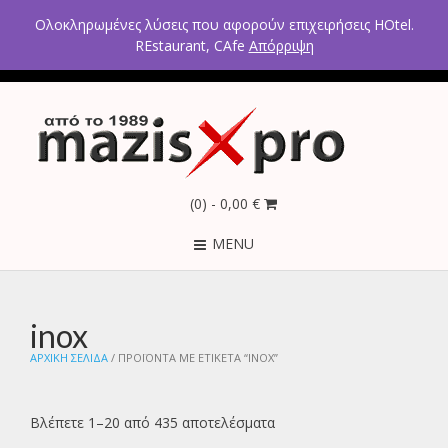
2ο χλμ Κρανιδίου – Πορτοχελίου, Αργολίδα 21300
Ολοκληρωμένες λύσεις που αφορούν επιχειρήσεις HOtel.
Τηλέφωνα: 2754021300 – 6946670771 - 6980602291
REstaurant, CAfe
Απόρριψη
(0)
- 0,00 €
MENU
inox
ΑΡΧΙΚΉ ΣΕΛΊΔΑ
/ ΠΡΟΪΌΝΤΑ ΜΕ ΕΤΙΚΈΤΑ “INOX”
Βλέπετε 1–20 από 435 αποτελέσματα