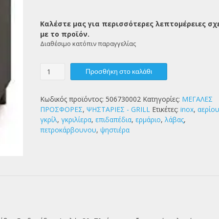
Καλέστε μας για περισσότερες λεπτομέρειες σχ
με το προϊόν.
Διαθέσιμο κατόπιν παραγγελίας
SILKO
Προσθήκη στο καλάθι
GRILL
ΑΕΡΙΟΥ
ΛΑΒΑΣ
Κωδικός προϊόντος:
506730002
Κατηγορίες:
ΜΕΓΑΛΕΣ
ΕΠΙΔΑΠ.ΔΙΠΛΗ
ΠΡΟΣΦΟΡΕΣ
,
ΨΗΣΤΑΡΙΕΣ - GRILL
Ετικέτες:
inox
,
αερίο
80Χ70
γκρίλ
,
γκριλίερα
,
επιδαπέδια
,
ερμάριο
,
λάβας
,
ποσότητα
πετροκάρβουνου
,
ψηστιέρα