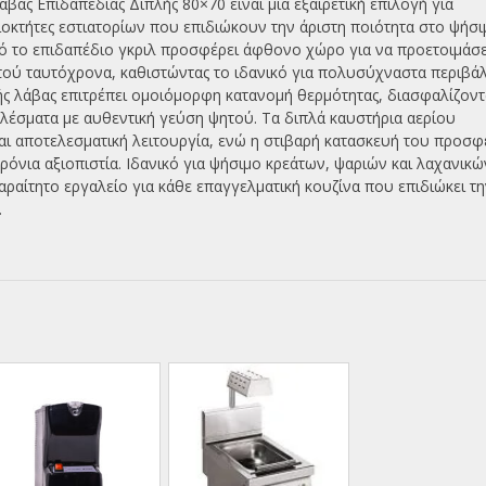
βας Επιδαπέδιας Διπλής 80×70 είναι μια εξαιρετική επιλογή για
ιοκτήτες εστιατορίων που επιδιώκουν την άριστη ποιότητα στο ψήσι
υτό το επιδαπέδιο γκριλ προσφέρει άφθονο χώρο για να προετοιμάσ
τού ταυτόχρονα, καθιστώντας το ιδανικό για πολυσύχναστα περιβά
ής λάβας επιτρέπει ομοιόμορφη κατανομή θερμότητας, διασφαλίζοντ
ελέσματα με αυθεντική γεύση ψητού. Τα διπλά καυστήρια αερίου
ι αποτελεσματική λειτουργία, ενώ η στιβαρή κατασκευή του προσφ
ρόνια αξιοπιστία. Ιδανικό για ψήσιμο κρεάτων, ψαριών και λαχανικώ
αραίτητο εργαλείο για κάθε επαγγελματική κουζίνα που επιδιώκει τ
.