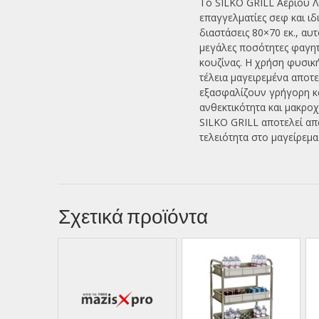
Το SILKO GRILL Αερίου Λά
επαγγελματίες σεφ και ιδ
διαστάσεις 80×70 εκ., α
μεγάλες ποσότητες φαγη
κουζίνας. Η χρήση φυσικ
τέλεια μαγειρεμένα αποτ
εξασφαλίζουν γρήγορη κα
ανθεκτικότητα και μακροχ
SILKO GRILL αποτελεί απ
τελειότητα στο μαγείρεμα
Σχετικά προϊόντα