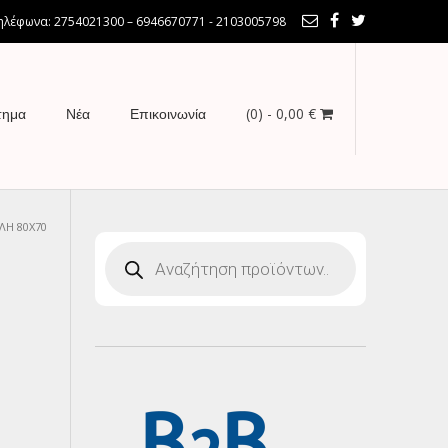
λέφωνα: 2754021300 – 6946670771 - 2103005798
(0)
- 0,00 €
τημα
Νέα
Επικοινωνία
ΛΗ 80Χ70
Products
search