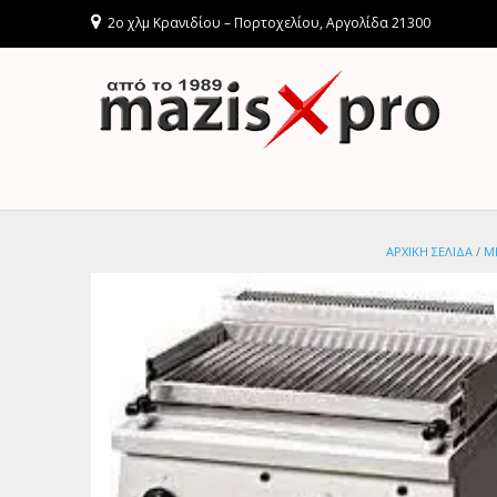
2ο χλμ Κρανιδίου – Πορτοχελίου, Αργολίδα 21300
ΑΡΧΙΚΉ ΣΕΛΊΔΑ
/
Μ