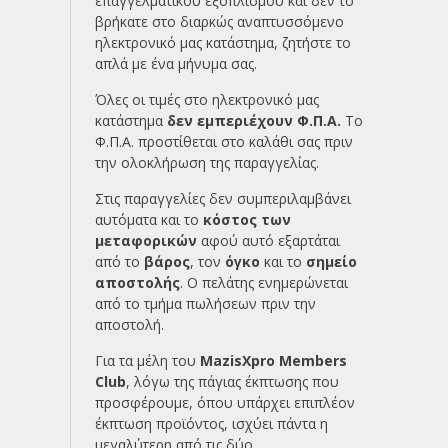
επαγγελματικού εξοπλισμού και δεν το
βρήκατε στο διαρκώς αναπτυσσόμενο
ηλεκτρονικό μας κατάστημα, ζητήστε το
απλά με ένα
μήνυμα σας.
Όλες οι τιμές στο ηλεκτρονικό μας
κατάστημα
δεν εμπεριέχουν Φ.Π.Α.
Το
Φ.Π.Α. προστίθεται στο καλάθι σας πριν
την ολοκλήρωση της παραγγελίας.
Στις παραγγελίες δεν συμπεριλαμβάνει
αυτόματα και το
κόστος των
μεταφορικών
αφού αυτό εξαρτάται
από το
βάρος
, τον
όγκο
και το
σημείο
αποστολής
. Ο πελάτης ενημερώνεται
από το τμήμα πωλήσεων πριν την
αποστολή.
Για τα μέλη του
MazisXpro Members
Club
, λόγω της πάγιας έκπτωσης που
προσφέρουμε, όπου υπάρχει επιπλέον
έκπτωση προϊόντος, ισχύει πάντα η
μεγαλύτερη από τις δύο.