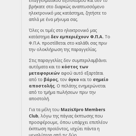
επαγγελματικού εξοπλισμού και δεν το
βρήκατε στο διαρκώς αναπτυσσόμενο
ηλεκτρονικό μας κατάστημα, ζητήστε το
απλά με ένα
μήνυμα σας.
Όλες οι τιμές στο ηλεκτρονικό μας
κατάστημα
δεν εμπεριέχουν Φ.Π.Α.
Το
Φ.Π.Α. προστίθεται στο καλάθι σας πριν
την ολοκλήρωση της παραγγελίας.
Στις παραγγελίες δεν συμπεριλαμβάνει
αυτόματα και το
κόστος των
μεταφορικών
αφού αυτό εξαρτάται
από το
βάρος
, τον
όγκο
και το
σημείο
αποστολής
. Ο πελάτης ενημερώνεται
από το τμήμα πωλήσεων πριν την
αποστολή.
Για τα μέλη του
MazisXpro Members
Club
, λόγω της πάγιας έκπτωσης που
προσφέρουμε, όπου υπάρχει επιπλέον
έκπτωση προϊόντος, ισχύει πάντα η
μεγαλύτερη από τις δύο.