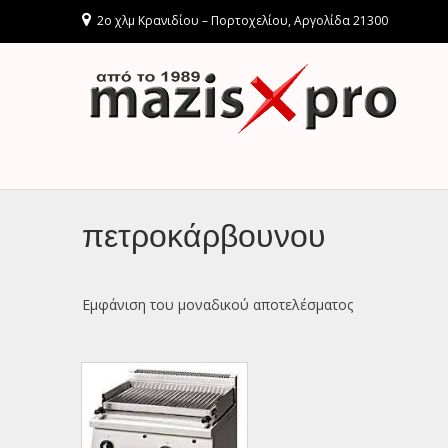
2ο χλμ Κρανιδίου – Πορτοχελίου, Αργολίδα 21300
πετροκάρβουνου
Εμφάνιση του μοναδικού αποτελέσματος