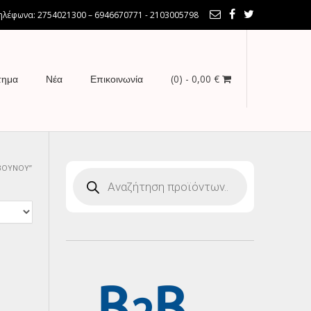
λέφωνα: 2754021300 – 6946670771 - 2103005798
(0)
- 0,00 €
τημα
Νέα
Επικοινωνία
ΡΒΟΥΝΟΥ”
Products
search