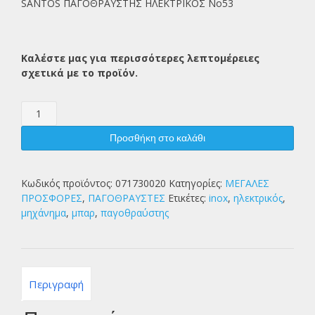
SANTOS ΠΑΓΟΘΡΑΥΣΤΗΣ ΗΛΕΚΤΡΙΚΟΣ Νο53
Καλέστε μας για περισσότερες λεπτομέρειες
σχετικά με το προϊόν.
SANTOS
ΠΑΓΟΘΡΑΥΣΤΗΣ
ΗΛΕΚΤΡ.130W
Προσθήκη στο καλάθι
Νο53
ποσότητα
Κωδικός προϊόντος:
071730020
Κατηγορίες:
ΜΕΓΑΛΕΣ
ΠΡΟΣΦΟΡΕΣ
,
ΠΑΓΟΘΡΑΥΣΤΕΣ
Ετικέτες:
inox
,
ηλεκτρικός
,
μηχάνημα
,
μπαρ
,
παγοθραύστης
Περιγραφή