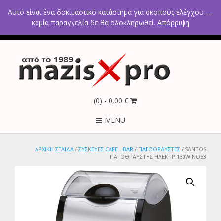
2ο χλμ Κρανιδίου – Πορτοχελίου, Αργολίδα 21300
Αυτό είναι ένα δοκιμαστικό κατάστημα για σκοπούς ελέγχου —
Τηλέφωνα: 2754021300 – 6946670771 - 6980602291
καμία παραγγελία δε θα ολοκληρωθεί.
Απόρριψη
(0)
- 0,00 €
MENU
ΑΡΧΙΚΉ ΣΕΛΊΔΑ
/
ΣΥΣΚΕΥΕΣ CAFE - BAR
/
ΠΑΓΟΘΡΑΥΣΤΕΣ
/ SANTOS
ΠΑΓΟΘΡΑΥΣΤΗΣ ΗΛΕΚΤΡ.130W ΝΟ53