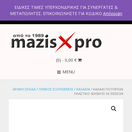
2ο χλμ Κρανιδίου – Πορτοχελίου, Αργολίδα 21300
ΕΙΔΙΚΕΣ ΤΙΜΕΣ ΥΠΕΡΧΟΝΔΡΙΚΗΣ ΓΙΑ ΣΥΝΕΡΓΑΤΕΣ &
Τηλέφωνα: 2754021300 – 6946670771 - 2103005798
ΜΕΤΑΠΩΛΗΤΕΣ. ΕΠΙΚΟΙΝΩΝΗΣΤΕ ΓΙΑ ΚΩΔΙΚΟ
Απόρριψη
(0)
- 0,00 €
MENU
ΑΡΧΙΚΉ ΣΕΛΊΔΑ
/
ΓΕΝΙΚΟΣ ΕΞΟΠΛΊΣΜΟΣ
/
ΚΑΛΑΘΙΑ
/ ΚΑΛΆΘΙ ΠΟΤΗΡΙΏΝ
ΠΛΑΣΤΙΚΌ 50X50X10 36 ΘΈΣΕΩΝ