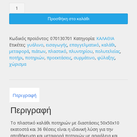
Καλάθι
ποτηριών
πλαστικό
Προσθήκη στο καλάθι
50x50x10
36
θέσεων
Κωδικός προϊόντος:
070130701
Κατηγορία:
ΚΑΛΑΘΙΑ
ποσότητα
Ετικέτες:
γυάλινο
,
εισαγωγής
,
επαγγελματικό
,
καλάθι
,
μεταφορά
,
πιάτων
,
πλαστικό
,
πλυντηρίου
,
πολυτελείας
,
ποτήρι
,
ποτηριών
,
προεκτάσεις
,
συρμάτινο
,
φύλαξης
,
χώρισμα
Περιγραφή
Περιγραφή
Το πλαστικό καλάθι ποτηριών με διαστάσεις 50x50x10
εκατοστά και 36 θέσεις είναι η ιδανική λύση για την
αποθήκευση και μεταφορά ποτηριών με ασφάλεια και