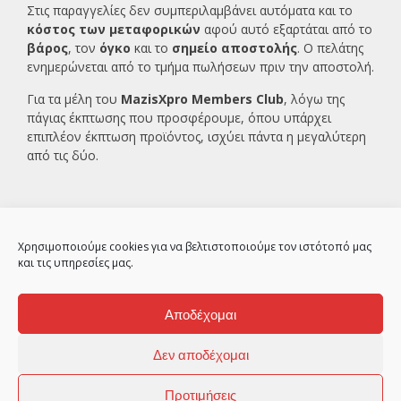
Στις παραγγελίες δεν συμπεριλαμβάνει αυτόματα και το
κόστος των μεταφορικών
αφού αυτό εξαρτάται από το
βάρος
, τον
όγκο
και το
σημείο αποστολής
. Ο πελάτης
ενημερώνεται από το τμήμα πωλήσεων πριν την αποστολή.
Για τα μέλη του
MazisXpro Members Club
, λόγω της
πάγιας έκπτωσης που προσφέρουμε, όπου υπάρχει
επιπλέον έκπτωση προϊόντος, ισχύει πάντα η μεγαλύτερη
από τις δύο.
Χρησιμοποιούμε cookies για να βελτιστοποιούμε τον ιστότοπό μας
και τις υπηρεσίες μας.
Αποδέχομαι
2ο χλμ Κρανιδίου – Πορτοχελίου, Αργολίδα
21300
Δεν αποδέχομαι
© MazisXpro 2010
Προτιμήσεις