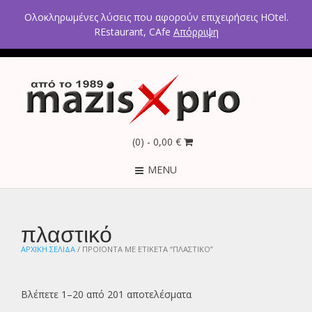
2ο χλμ Κρανιδίου – Πορτοχελίου, Αργολίδα 21300
Ολοκληρωμένες λύσεις που αφορούν επιχειρήσεις HOtel.
Τηλέφωνα: 2754021300 – 6946670771 - 6980602291
REstaurant, CAfe
Απόρριψη
(0)
- 0,00 €
MENU
πλαστικό
ΑΡΧΙΚΉ ΣΕΛΊΔΑ
/ ΠΡΟΪΌΝΤΑ ΜΕ ΕΤΙΚΈΤΑ “ΠΛΑΣΤΙΚΌ”
Βλέπετε 1–20 από 201 αποτελέσματα