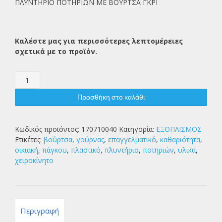
ΠΛΥΝΤΗΡΙΟ ΠΟΤΗΡΙΩΝ ΜΕ ΒΟΥΡΤΣΑ ΓΚΡΙ
Καλέστε μας για περισσότερες λεπτομέρειες
σχετικά με το προϊόν.
ΠΛΥΝΤΗΡΙΟ
ΠΟΤΗΡΙΩΝ
ΜΕ
Προσθήκη στο καλάθι
ΒΟΥΡΤΣΑ
ΓΚΡΙ
ποσότητα
Κωδικός προϊόντος:
170710040
Κατηγορία:
ΕΞΟΠΛΙΣΜΟΣ
Ετικέτες:
βούρτσα
,
γούρνας
,
επαγγελματικό
,
καθαριότητα
,
οικιακή
,
πάγκου
,
πλαστικό
,
πλυντήριο
,
ποτηριών
,
υλικά
,
χειροκίνητο
Περιγραφή