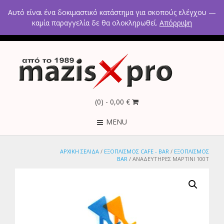
2ο χλμ Κρανιδίου – Πορτοχελίου, Αργολίδα 21300
Αυτό είναι ένα δοκιμαστικό κατάστημα για σκοπούς ελέγχου —
Τηλέφωνα: 2754021300 – 6946670771 - 6980602291
καμία παραγγελία δε θα ολοκληρωθεί.
Απόρριψη
(0)
- 0,00 €
MENU
ΑΡΧΙΚΉ ΣΕΛΊΔΑ
/
ΕΞΟΠΛΙΣΜΟΣ CAFE - BAR
/
ΕΞΟΠΛΙΣΜΟΣ
BAR
/ ΑΝΑΔΕΥΤΗΡΕΣ ΜΑΡΤΙΝΙ 100Τ