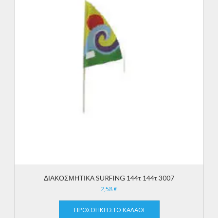
ΔΙΑΚΟΣΜΗΤΙΚΑ SURFING 144τ 144τ 3007
2,58
€
ΠΡΟΣΘΉΚΗ ΣΤΟ ΚΑΛΆΘΙ