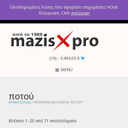
2ο χλμ Κρανιδίου – Πορτοχελίου, Αργολίδα 21300
Ολοκληρωμένες λύσεις που αφορούν επιχειρήσεις HOtel.
Τηλέφωνα: 2754021300 – 6946670771 - 6980602291
REstaurant, CAfe
Απόρριψη
(19)
- 3.494,03 €
MENU
ποτού
ΑΡΧΙΚΉ ΣΕΛΊΔΑ
/ ΠΡΟΪΌΝΤΑ ΜΕ ΕΤΙΚΈΤΑ “ΠΟΤΟΎ”
Βλέπετε 1–20 από 71 αποτελέσματα