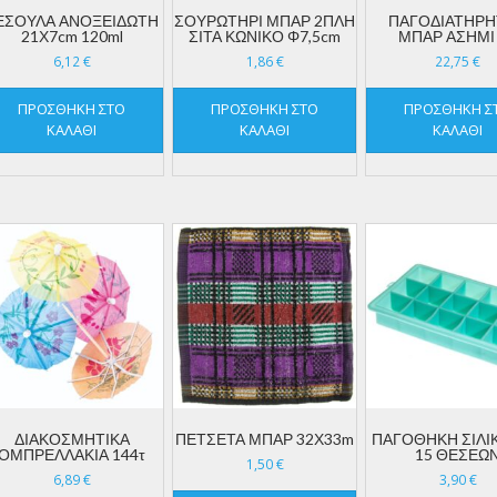
ΕΣΟΥΛΑ ΑΝΟΞΕΙΔΩΤΗ
ΣΟΥΡΩΤΗΡΙ ΜΠΑΡ 2ΠΛΗ
ΠΑΓΟΔΙΑΤΗΡ
21Χ7cm 120ml
ΣΙΤΑ ΚΩΝΙΚΟ Φ7,5cm
ΜΠΑΡ ΑΣΗΜΙ 
6,12
€
1,86
€
22,75
€
ΠΡΟΣΘΉΚΗ ΣΤΟ
ΠΡΟΣΘΉΚΗ ΣΤΟ
ΠΡΟΣΘΉΚΗ Σ
ΚΑΛΆΘΙ
ΚΑΛΆΘΙ
ΚΑΛΆΘΙ
ΔΙΑΚΟΣΜΗΤΙΚΑ
ΠΕΤΣΕΤΑ ΜΠΑΡ 32Χ33m
ΠΑΓΟΘΗΚΗ ΣΙΛΙ
ΟΜΠΡΕΛΛΑΚΙΑ 144τ
15 ΘΕΣΕΩ
1,50
€
6,89
€
3,90
€