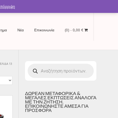
λέφωνα: 2754021300 – 6946670771 - 6980602291
Απόρριψη
(0)
- 0,00 €
τημα
Νέα
Επικοινωνία
ΣΕΛΊΔΑ 13
Products
search
ΔΩΡΕΑΝ ΜΕΤΑΦΟΡΙΚΑ &
ΜΕΓΑΛΕΣ ΕΚΠΤΩΣΕΙΣ ΑΝΑΛΟΓΑ
ΜΕ ΤΗΝ ΖΗΤΗΣΗ.
ΕΠΙΚΟΙΝΩΝΗΣΤΕ ΑΜΕΣΑ ΓΙΑ
ΠΡΟΣΦΟΡΑ