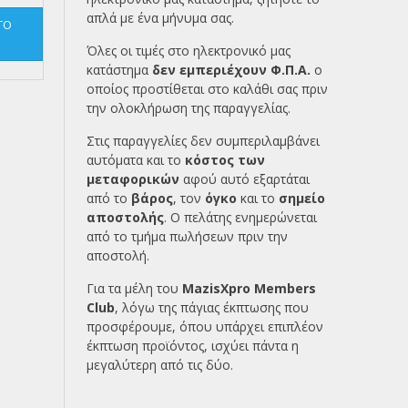
απλά με ένα
μήνυμα σας.
ΤΟ
Όλες οι τιμές στο ηλεκτρονικό μας
κατάστημα
δεν εμπεριέχουν Φ.Π.Α.
ο
οποίος προστίθεται στο καλάθι σας πριν
την ολοκλήρωση της παραγγελίας.
Στις παραγγελίες δεν συμπεριλαμβάνει
αυτόματα και το
κόστος των
μεταφορικών
αφού αυτό εξαρτάται
από το
βάρος
, τον
όγκο
και το
σημείο
αποστολής
. Ο πελάτης ενημερώνεται
από το τμήμα πωλήσεων πριν την
αποστολή.
Για τα μέλη του
MazisXpro Members
Club
, λόγω της πάγιας έκπτωσης που
προσφέρουμε, όπου υπάρχει επιπλέον
έκπτωση προϊόντος, ισχύει πάντα η
μεγαλύτερη από τις δύο.