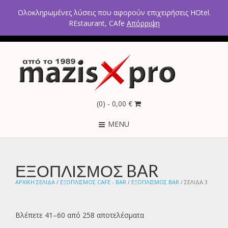
2ο χλμ Κρανιδίου – Πορτοχελίου, Αργολίδα 21300
Ολοκληρωμένες λύσεις που αφορούν επιχειρήσεις HOtel.
Τηλέφωνα: 2754021300 – 6946670771 - 6980602291
REstaurant, CAfe
Απόρριψη
(0)
- 0,00 €
MENU
ΕΞΟΠΛΙΣΜΟΣ BAR
ΑΡΧΙΚΉ ΣΕΛΊΔΑ
/
ΕΞΟΠΛΙΣΜΟΣ CAFE - BAR
/
ΕΞΟΠΛΙΣΜΟΣ BAR
/ ΣΕΛΊΔΑ 3
Βλέπετε 41–60 από 258 αποτελέσματα