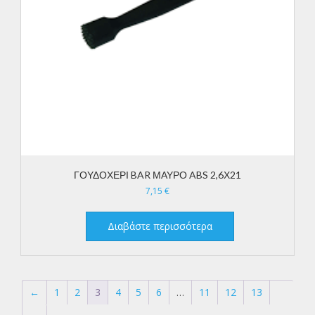
ΓΟΥΔΟΧΕΡΙ BAR ΜΑΥΡΟ ABS 2,6Χ21
7,15
€
Διαβάστε περισσότερα
←
1
2
3
4
5
6
…
11
12
13