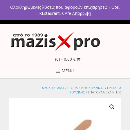
2ο χλμ Κρανιδίου – Πορτοχελίου, Αργολίδα 21300
Ολοκληρωμένες λύσεις που αφορούν επιχειρήσεις HOtel.
Τηλέφωνα: 2754021300 – 6946670771 - 6980602291
REstaurant, CAfe
Απόρριψη
(0)
- 0,00 €
MENU
ΑΡΧΙΚΉ ΣΕΛΊΔΑ
/
ΕΞΟΠΛΙΣΜΟΣ ΚΟΥΖΙΝΑΣ
/
ΕΡΓΑΛΕΙΑ
ΚΟΥΖΙΝΑΣ
/ ΣΠΑΤΟΥΛΑ ΞΥΛΙΝΗ 30