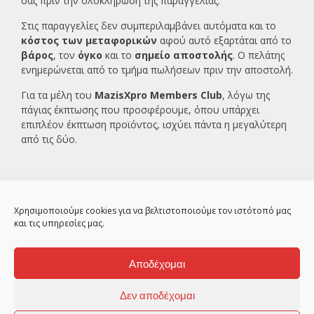
σας πριν την ολοκλήρωση της παραγγελίας.
Στις παραγγελίες δεν συμπεριλαμβάνει αυτόματα και το
κόστος των μεταφορικών
αφού αυτό εξαρτάται από το
βάρος
, τον
όγκο
και το
σημείο αποστολής
. Ο πελάτης
ενημερώνεται από το τμήμα πωλήσεων πριν την αποστολή.
Για τα μέλη του
MazisXpro Members Club
, λόγω της
πάγιας έκπτωσης που προσφέρουμε, όπου υπάρχει
επιπλέον έκπτωση προϊόντος, ισχύει πάντα η μεγαλύτερη
από τις δύο.
Χρησιμοποιούμε cookies για να βελτιστοποιούμε τον ιστότοπό μας
και τις υπηρεσίες μας.
Αποδέχομαι
2ο χλμ Κρανιδίου – Πορτοχελίου, Αργολίδα
21300
Δεν αποδέχομαι
© MazisXpro 2010