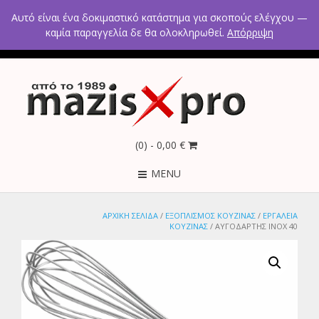
2ο χλμ Κρανιδίου – Πορτοχελίου, Αργολίδα 21300
Αυτό είναι ένα δοκιμαστικό κατάστημα για σκοπούς ελέγχου —
Τηλέφωνα: 2754021300 – 6946670771 - 6980602291
καμία παραγγελία δε θα ολοκληρωθεί.
Απόρριψη
(0)
- 0,00 €
MENU
ΑΡΧΙΚΉ ΣΕΛΊΔΑ
/
ΕΞΟΠΛΙΣΜΟΣ ΚΟΥΖΙΝΑΣ
/
ΕΡΓΑΛΕΙΑ
ΚΟΥΖΙΝΑΣ
/ ΑΥΓΟΔΑΡΤΗΣ ΙΝΟΧ 40