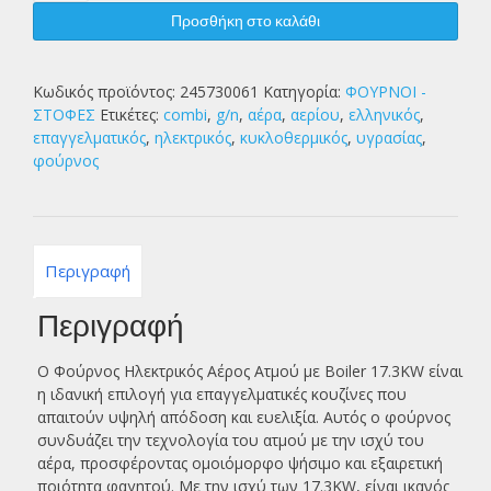
ΑΕΡΟΣ
Προσθήκη στο καλάθι
ΑΤΜΟΥ+BOILER
17.3KW
ποσότητα
Κωδικός προϊόντος:
245730061
Κατηγορία:
ΦΟΥΡΝΟΙ -
ΣΤΟΦΕΣ
Ετικέτες:
combi
,
g/n
,
αέρα
,
αερίου
,
ελληνικός
,
επαγγελματικός
,
ηλεκτρικός
,
κυκλοθερμικός
,
υγρασίας
,
φούρνος
Περιγραφή
Περιγραφή
Ο Φούρνος Ηλεκτρικός Αέρος Ατμού με Boiler 17.3KW είναι
η ιδανική επιλογή για επαγγελματικές κουζίνες που
απαιτούν υψηλή απόδοση και ευελιξία. Αυτός ο φούρνος
συνδυάζει την τεχνολογία του ατμού με την ισχύ του
αέρα, προσφέροντας ομοιόμορφο ψήσιμο και εξαιρετική
ποιότητα φαγητού. Με την ισχύ των 17.3KW, είναι ικανός