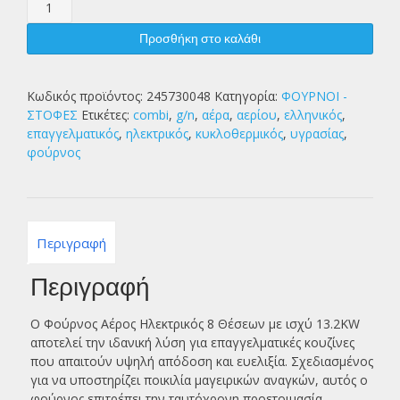
ΦΟΥΡΝΟΣ
ΑΕΡΟΣ
ΗΛΕΚΤΡ.
Προσθήκη στο καλάθι
8ΘΕΣ.
13.2KW
ποσότητα
Κωδικός προϊόντος:
245730048
Κατηγορία:
ΦΟΥΡΝΟΙ -
ΣΤΟΦΕΣ
Ετικέτες:
combi
,
g/n
,
αέρα
,
αερίου
,
ελληνικός
,
επαγγελματικός
,
ηλεκτρικός
,
κυκλοθερμικός
,
υγρασίας
,
φούρνος
Περιγραφή
Περιγραφή
Ο Φούρνος Αέρος Ηλεκτρικός 8 Θέσεων με ισχύ 13.2KW
αποτελεί την ιδανική λύση για επαγγελματικές κουζίνες
που απαιτούν υψηλή απόδοση και ευελιξία. Σχεδιασμένος
για να υποστηρίζει ποικιλία μαγειρικών αναγκών, αυτός ο
φούρνος επιτρέπει την ταυτόχρονη προετοιμασία