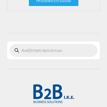
ΠΡΟΣΘΉΚΗ ΣΤΟ ΚΑΛΆΘΙ
Products
search