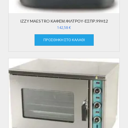
ΙΖΖΥ MAESTRO ΚΑΦΕΜ.ΦΙΛΤΡΟΥ-ΕΣΠΡ.99Η12
142,58
€
ΠΡΟΣΘΉΚΗ ΣΤΟ ΚΑΛΆΘΙ