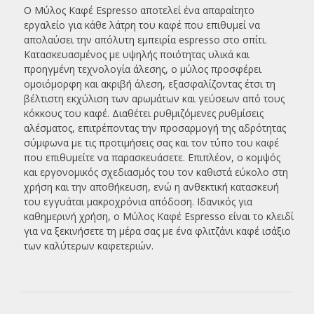
Ο Μύλος Καφέ Espresso αποτελεί ένα απαραίτητο
εργαλείο για κάθε λάτρη του καφέ που επιθυμεί να
απολαύσει την απόλυτη εμπειρία espresso στο σπίτι.
Κατασκευασμένος με υψηλής ποιότητας υλικά και
προηγμένη τεχνολογία άλεσης, ο μύλος προσφέρει
ομοιόμορφη και ακριβή άλεση, εξασφαλίζοντας έτσι τη
βέλτιστη εκχύλιση των αρωμάτων και γεύσεων από τους
κόκκους του καφέ. Διαθέτει ρυθμιζόμενες ρυθμίσεις
αλέσματος, επιτρέποντας την προσαρμογή της αδρότητας
σύμφωνα με τις προτιμήσεις σας και τον τύπο του καφέ
που επιθυμείτε να παρασκευάσετε. Επιπλέον, ο κομψός
και εργονομικός σχεδιασμός του τον καθιστά εύκολο στη
χρήση και την αποθήκευση, ενώ η ανθεκτική κατασκευή
του εγγυάται μακροχρόνια απόδοση. Ιδανικός για
καθημερινή χρήση, ο Μύλος Καφέ Espresso είναι το κλειδί
για να ξεκινήσετε τη μέρα σας με ένα φλιτζάνι καφέ ισάξιο
των καλύτερων καφετεριών.