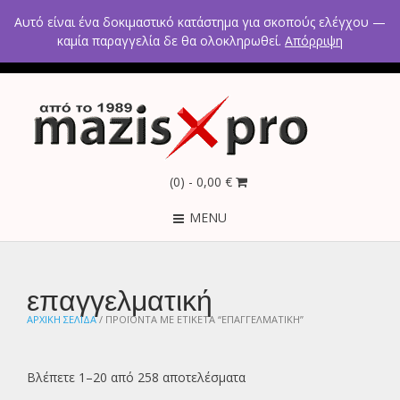
2ο χλμ Κρανιδίου – Πορτοχελίου, Αργολίδα 21300
Αυτό είναι ένα δοκιμαστικό κατάστημα για σκοπούς ελέγχου —
Τηλέφωνα: 2754021300 – 6946670771 - 6980602291
καμία παραγγελία δε θα ολοκληρωθεί.
Απόρριψη
(0)
- 0,00 €
MENU
επαγγελματική
ΑΡΧΙΚΉ ΣΕΛΊΔΑ
/ ΠΡΟΪΌΝΤΑ ΜΕ ΕΤΙΚΈΤΑ “ΕΠΑΓΓΕΛΜΑΤΙΚΉ”
Βλέπετε 1–20 από 258 αποτελέσματα