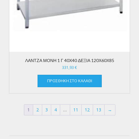
ΛΑΝΤΖΑ ΜΟΝΗ 1 Γ 40Χ40 ΔΕΞΙΑ 120Χ60Χ85
331,93
€
ΠΡΟΣΘΉΚΗ ΣΤΟ ΚΑΛΆΘΙ
1
2
3
4
…
11
12
13
→