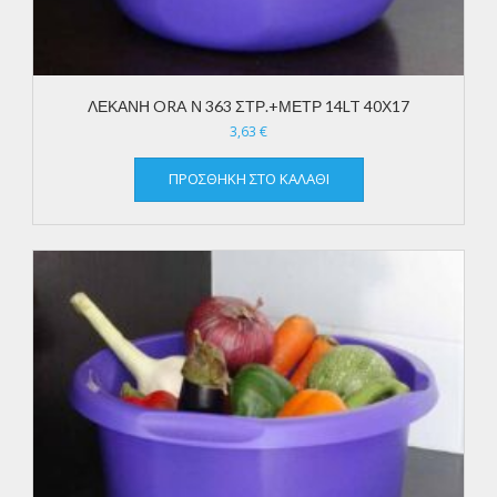
ΛΕΚΑΝΗ ORA Ν 363 ΣΤΡ.+ΜΕΤΡ 14LT 40Χ17
3,63
€
ΠΡΟΣΘΉΚΗ ΣΤΟ ΚΑΛΆΘΙ