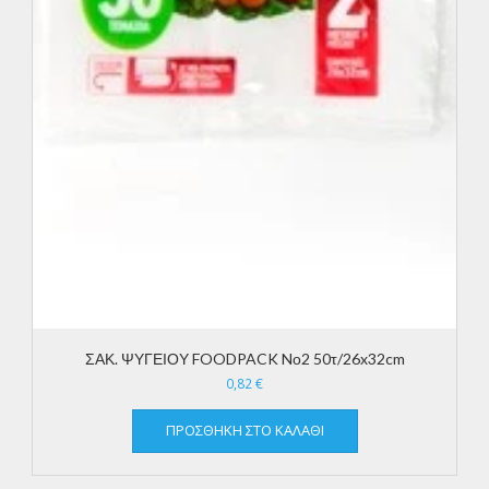
ΣΑΚ. ΨΥΓΕΙΟΥ FOODPACK Nο2 50τ/26x32cm
0,82
€
ΠΡΟΣΘΉΚΗ ΣΤΟ ΚΑΛΆΘΙ