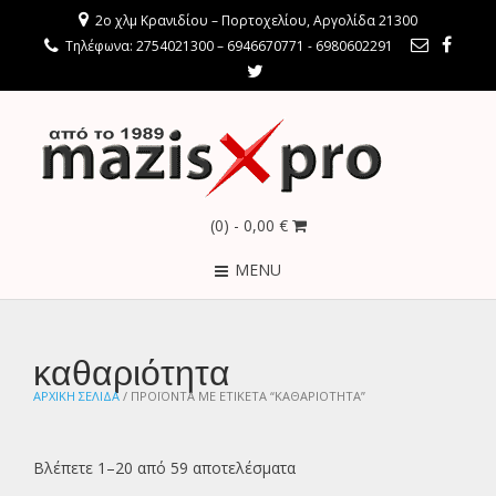
2ο χλμ Κρανιδίου – Πορτοχελίου, Αργολίδα 21300
Τηλέφωνα: 2754021300 – 6946670771 - 6980602291
(0)
- 0,00 €
MENU
καθαριότητα
ΑΡΧΙΚΉ ΣΕΛΊΔΑ
/ ΠΡΟΪΌΝΤΑ ΜΕ ΕΤΙΚΈΤΑ “ΚΑΘΑΡΙΌΤΗΤΑ”
Βλέπετε 1–20 από 59 αποτελέσματα