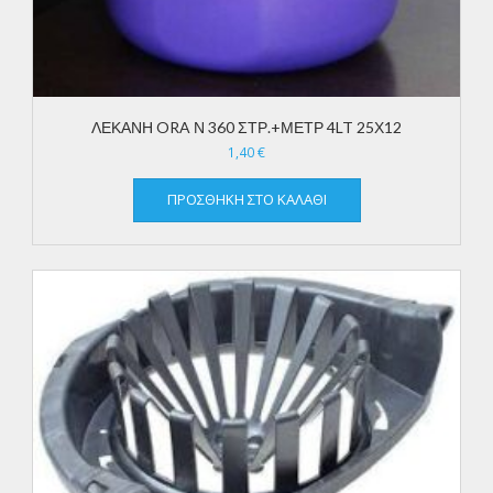
ΛΕΚΑΝΗ ORA Ν 360 ΣΤΡ.+ΜΕΤΡ 4LT 25Χ12
1,40
€
ΠΡΟΣΘΉΚΗ ΣΤΟ ΚΑΛΆΘΙ