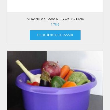
ΛΕΚΑΝΗ ΑΧΙΒΑΔΑ Ν50 6λιτ 35x14cm
1,78
€
ΠΡΟΣΘΉΚΗ ΣΤΟ ΚΑΛΆΘΙ