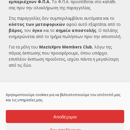
εμπεριέχουν Φ.Π.Α.
Το Φ.Π.Α. προστίθεται στο καλάθι
σας πριν την ολοκλήρωση της παραγγελίας.
Στις παραγγελίες δεν συμπεριλαμβάνει αυτόματα και το
κόστος των μεταφορικών
αφού αυτό εξαρτάται από το
βάρος
, τον
όγκο
και το
σημείο αποστολής
. Ο πελάτης
ενημερώνεται από το τμήμα πωλήσεων πριν την αποστολή.
Για τα μέλη του
MazisXpro Members Club
, λόγω της
πάγιας έκπτωσης που προσφέρουμε, όπου υπάρχει
επιπλέον έκπτωση προϊόντος, ισχύει πάντα η μεγαλύτερη
από τις δύο.
Χρησιμοποιούμε cookies για να βελτιστοποιούμε τον ιστότοπό μας
και τις υπηρεσίες μας.
Αποδέχομαι
2ο χλμ Κρανιδίου – Πορτοχελίου, Αργολίδα
21300
Δεν αποδέχομαι