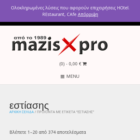
2ο χλμ Κρανιδίου – Πορτοχελίου, Αργολίδα 21300
Ολοκληρωμένες λύσεις που αφορούν επιχειρήσεις HOtel.
Τηλέφωνα: 2754021300 – 6946670771 - 6980602291
REstaurant, CAfe
Απόρριψη
(0)
- 0,00 €
MENU
εστίασης
ΑΡΧΙΚΉ ΣΕΛΊΔΑ
/ ΠΡΟΪΌΝΤΑ ΜΕ ΕΤΙΚΈΤΑ “ΕΣΤΊΑΣΗΣ”
Βλέπετε 1–20 από 374 αποτελέσματα