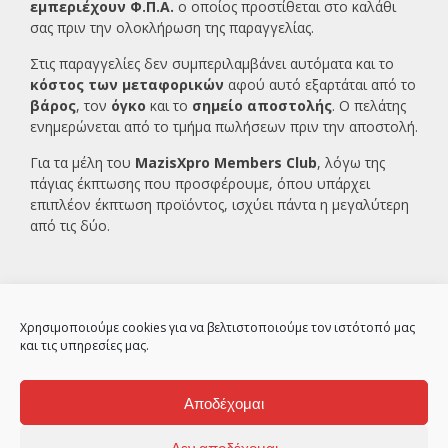
εμπεριέχουν Φ.Π.Α.
ο οποίος προστίθεται στο καλάθι
σας πριν την ολοκλήρωση της παραγγελίας.
Στις παραγγελίες δεν συμπεριλαμβάνει αυτόματα και το
κόστος των μεταφορικών
αφού αυτό εξαρτάται από το
βάρος
, τον
όγκο
και το
σημείο αποστολής
. Ο πελάτης
ενημερώνεται από το τμήμα πωλήσεων πριν την αποστολή.
Για τα μέλη του
MazisXpro Members Club
, λόγω της
πάγιας έκπτωσης που προσφέρουμε, όπου υπάρχει
επιπλέον έκπτωση προϊόντος, ισχύει πάντα η μεγαλύτερη
από τις δύο.
Χρησιμοποιούμε cookies για να βελτιστοποιούμε τον ιστότοπό μας
και τις υπηρεσίες μας.
Αποδέχομαι
2ο χλμ Κρανιδίου – Πορτοχελίου, Αργολίδα
21300
Δεν αποδέχομαι