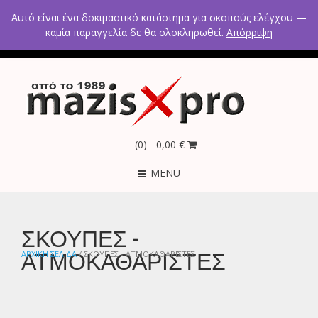
2ο χλμ Κρανιδίου – Πορτοχελίου, Αργολίδα 21300
Αυτό είναι ένα δοκιμαστικό κατάστημα για σκοπούς ελέγχου —
Τηλέφωνα: 2754021300 – 6946670771 - 6980602291
καμία παραγγελία δε θα ολοκληρωθεί.
Απόρριψη
(0)
- 0,00 €
MENU
ΣΚΟΥΠΕΣ -
ΑΤΜΟΚΑΘΑΡΙΣΤΕΣ
ΑΡΧΙΚΉ ΣΕΛΊΔΑ
/ ΣΚΟΥΠΕΣ - ΑΤΜΟΚΑΘΑΡΙΣΤΕΣ