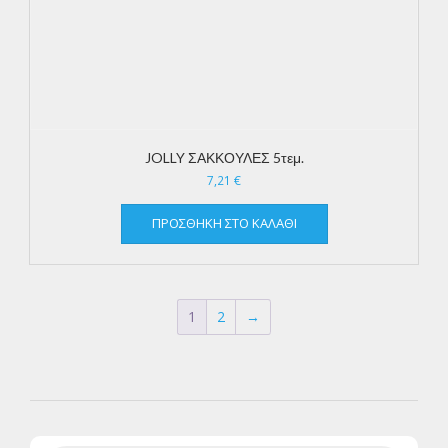
JOLLY ΣΑΚΚΟΥΛΕΣ 5τεμ.
7,21
€
ΠΡΟΣΘΉΚΗ ΣΤΟ ΚΑΛΆΘΙ
1
2
→