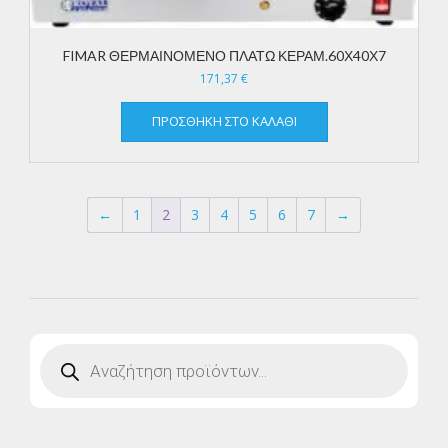
FIMAR ΘΕΡΜΑΙΝΟΜΕΝΟ ΠΛΑΤΩ ΚΕΡΑΜ.60Χ40Χ7
171,37
€
ΠΡΟΣΘΉΚΗ ΣΤΟ ΚΑΛΆΘΙ
←
1
2
3
4
5
6
7
→
Products
search