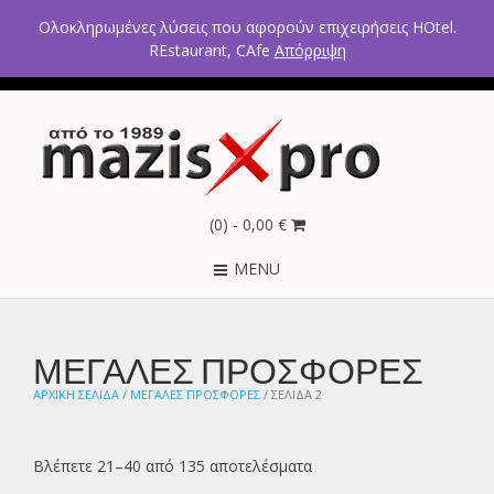
2ο χλμ Κρανιδίου – Πορτοχελίου, Αργολίδα 21300
Ολοκληρωμένες λύσεις που αφορούν επιχειρήσεις HOtel.
Τηλέφωνα: 2754021300 – 6946670771 - 6980602291
REstaurant, CAfe
Απόρριψη
(0)
- 0,00 €
MENU
ΜΕΓΑΛΕΣ ΠΡΟΣΦΟΡΕΣ
ΑΡΧΙΚΉ ΣΕΛΊΔΑ
/
ΜΕΓΑΛΕΣ ΠΡΟΣΦΟΡΕΣ
/ ΣΕΛΊΔΑ 2
Βλέπετε 21–40 από 135 αποτελέσματα