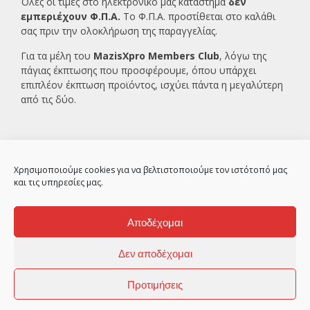
Όλες οι τιμές στο ηλεκτρονικό μας κατάστημα
δεν
εμπεριέχουν Φ.Π.Α.
Το Φ.Π.Α. προστίθεται στο καλάθι
σας πριν την ολοκλήρωση της παραγγελίας.
Για τα μέλη του
MazisXpro Members Club
, λόγω της
πάγιας έκπτωσης που προσφέρουμε, όπου υπάρχει
επιπλέον έκπτωση προϊόντος, ισχύει πάντα η μεγαλύτερη
από τις δύο.
Χρησιμοποιούμε cookies για να βελτιστοποιούμε τον ιστότοπό μας
και τις υπηρεσίες μας.
Αποδέχομαι
2ο χλμ Κρανιδίου – Πορτοχελίου, Αργολίδα
21300
Δεν αποδέχομαι
© MazisXpro 2010
Προτιμήσεις