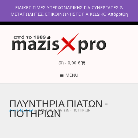
2ο χλμ Κρανιδίου – Πορτοχελίου, Αργολίδα 21300
ΕΙΔΙΚΕΣ ΤΙΜΕΣ ΥΠΕΡΧΟΝΔΡΙΚΗΣ ΓΙΑ ΣΥΝΕΡΓΑΤΕΣ &
Τηλέφωνα: 2754021300 – 6946670771 - 2103005798
ΜΕΤΑΠΩΛΗΤΕΣ. ΕΠΙΚΟΙΝΩΝΗΣΤΕ ΓΙΑ ΚΩΔΙΚΟ
Απόρριψη
(0)
- 0,00 €
MENU
ΠΛΥΝΤΗΡΙΑ ΠΙΑΤΩΝ -
ΠΟΤΗΡΙΩΝ
ΑΡΧΙΚΉ ΣΕΛΊΔΑ
/ ΠΛΥΝΤΗΡΙΑ ΠΙΑΤΩΝ - ΠΟΤΗΡΙΩΝ