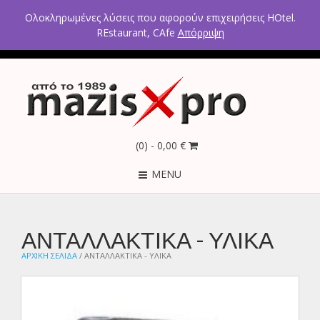
2ο χλμ Κρανιδίου – Πορτοχελίου, Αργολίδα 21300
Ολοκληρωμένες λύσεις που αφορούν επιχειρήσεις HOtel.
Τηλέφωνα: 2754021300 – 6946670771 - 6980602291
REstaurant, CAfe
Απόρριψη
(0)
- 0,00 €
MENU
ΑΝΤΑΛΛΑΚΤΙΚΑ - ΥΛΙΚΑ
ΑΡΧΙΚΉ ΣΕΛΊΔΑ
/ ΑΝΤΑΛΛΑΚΤΙΚΑ - ΥΛΙΚΑ