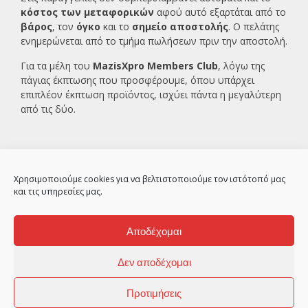
κόστος των μεταφορικών
αφού αυτό εξαρτάται από το
βάρος
, τον
όγκο
και το
σημείο αποστολής
. Ο πελάτης
ενημερώνεται από το τμήμα πωλήσεων πριν την αποστολή.
Για τα μέλη του
MazisXpro Members Club
, λόγω της
πάγιας έκπτωσης που προσφέρουμε, όπου υπάρχει
επιπλέον έκπτωση προϊόντος, ισχύει πάντα η μεγαλύτερη
από τις δύο.
Χρησιμοποιούμε cookies για να βελτιστοποιούμε τον ιστότοπό μας
και τις υπηρεσίες μας.
Αποδέχομαι
2ο χλμ Κρανιδίου – Πορτοχελίου, Αργολίδα
21300
Δεν αποδέχομαι
© MazisXpro 2010
Προτιμήσεις